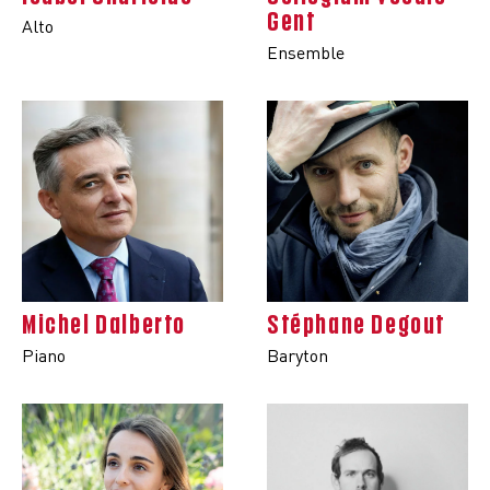
Gent
Alto
Ensemble
Michel Dalberto
Stéphane Degout
Piano
Baryton