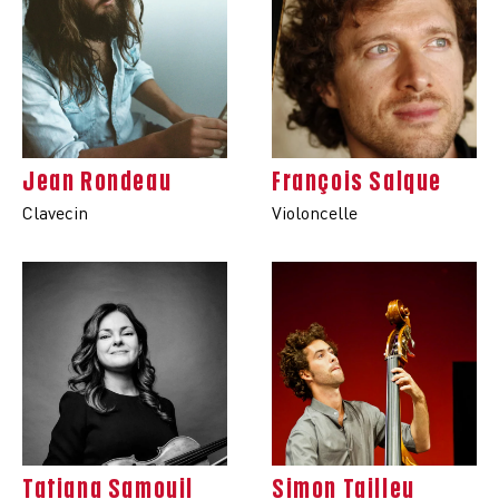
Jean Rondeau
François Salque
Clavecin
Violoncelle
Tatiana Samouil
Simon Tailleu