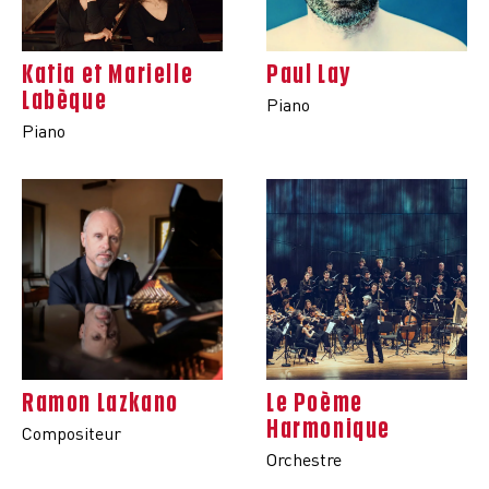
Katia et Marielle
Paul Lay
Labèque
Piano
Piano
Ramon Lazkano
Le Poème
Harmonique
Compositeur
Orchestre