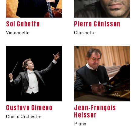
Sol Gabetta
Pierre Génisson
Violoncelle
Clarinette
Gustavo Gimeno
Jean-François
Heisser
Chef d'Orchestre
Piano