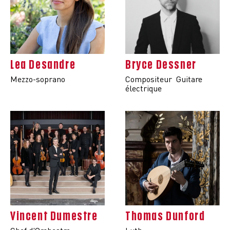
Lea Desandre
Bryce Dessner
Mezzo-soprano
Compositeur
Guitare
électrique
Vincent Dumestre
Thomas Dunford