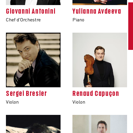
Giovanni Antonini
Yulianna Avdeeva
Chef d'Orchestre
Piano
Sergei Bresler
Renaud Capuçon
Violon
Violon