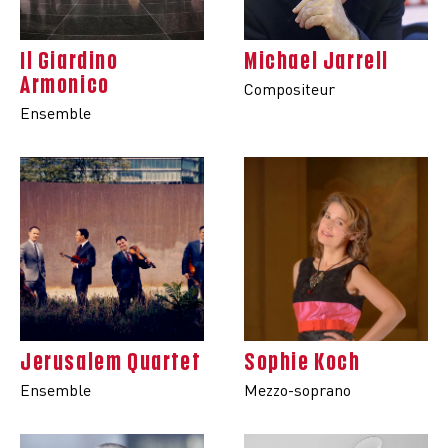
Il Giardino
Michael Jarrell
Armonico
Compositeur
Ensemble
Jerusalem Quartet
Sophie Koch
Ensemble
Mezzo-soprano