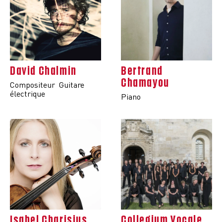
David Chalmin
Bertrand
Chamayou
Compositeur
Guitare
électrique
Piano
Isabel Charisius
Collegium Vocale