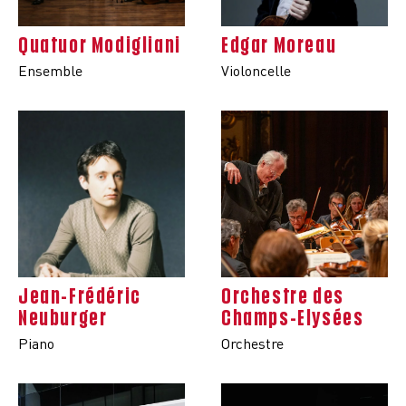
Quatuor Modigliani
Edgar Moreau
Ensemble
Violoncelle
Jean-Frédéric
Orchestre des
Neuburger
Champs-Elysées
Piano
Orchestre