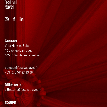
Contact
Villa Harriet Baita
16 avenue Larreguy
64500 Saint-Jean-de-Luz
contact@festivalravel.fr
+33 (0) 5 59 47 13 00
Billetterie
billetterie@festivalravel.fr
ÉQUIPE