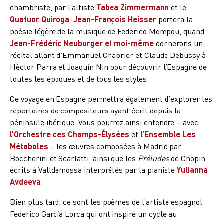
chambriste, par l’altiste
Tabea Zimmermann
et le
Quatuor Quiroga
.
Jean-François Heisser
portera la
poésie légère de la musique de Federico Mompou, quand
Jean-Frédéric Neuburger et moi-même
donnerons un
récital allant d’Emmanuel Chabrier et Claude Debussy à
Hèctor Parra et Joaquín Nin pour découvrir l’Espagne de
toutes les époques et de tous les styles.
Ce voyage en Espagne permettra également d’explorer les
répertoires de compositeurs ayant écrit depuis la
péninsule ibérique. Vous pourrez ainsi entendre – avec
l’Orchestre des Champs-Élysées
et
l’Ensemble Les
Métaboles
– les œuvres composées à Madrid par
Boccherini et Scarlatti, ainsi que les
Préludes
de Chopin
écrits à Valldemossa interprétés par la pianiste
Yulianna
Avdeeva
.
Bien plus tard, ce sont les poèmes de l’artiste espagnol
Federico García Lorca qui ont inspiré un cycle au