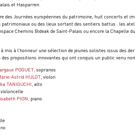
alais et Hasparren.
re des Journées européennes du patrimoine, huit concerts et i
 patrimoniaux ou des lieux sortant des sentiers battus : les atel
’espace Chemins Bideak de Saint-Palais ou encore la Chapelle d
 à mis à l’honneur une sélection de jeunes solistes issus des der
s des propositions innovantes qui ont conquis un public venu no
argaux POGUET
, sopranos
arie-Astrid HULOT
, violon
aka TANIGUCHI
, alto
, violoncelle
isabeth PION,
piano
lle
ano