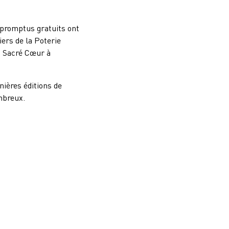
mpromptus gratuits ont
iers de la Poterie
u Sacré Cœur à
nières éditions de
mbreux.