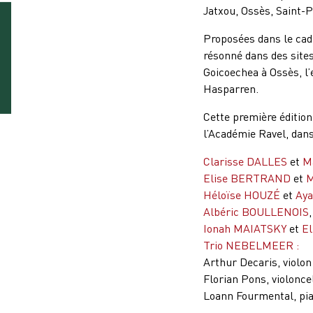
Jatxou, Ossès, Saint-P
Proposées dans le cad
résonné dans des sites
Goicoechea à Ossès, l
Hasparren.
Cette première édition
l’Académie Ravel, dan
Clarisse DALLES
et
M
Elise BERTRAND
et
M
Héloïse HOUZÉ
et
Ay
Albéric BOULLENOIS
Ionah MAIATSKY
et
El
Trio NEBELMEER :
Arthur Decaris, violon
Florian Pons, violonce
Loann Fourmental, pi