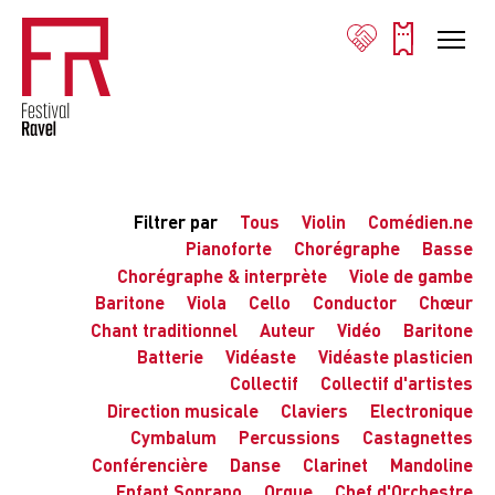
Filtrer par
Tous
Violin
Comédien.ne
Pianoforte
Chorégraphe
Basse
Chorégraphe & interprète
Viole de gambe
Baritone
Viola
Cello
Conductor
Chœur
Chant traditionnel
Auteur
Vidéo
Baritone
Batterie
Vidéaste
Vidéaste plasticien
Collectif
Collectif d'artistes
Direction musicale
Claviers
Electronique
Cymbalum
Percussions
Castagnettes
Conférencière
Danse
Clarinet
Mandoline
Enfant Soprano
Orgue
Chef d'Orchestre