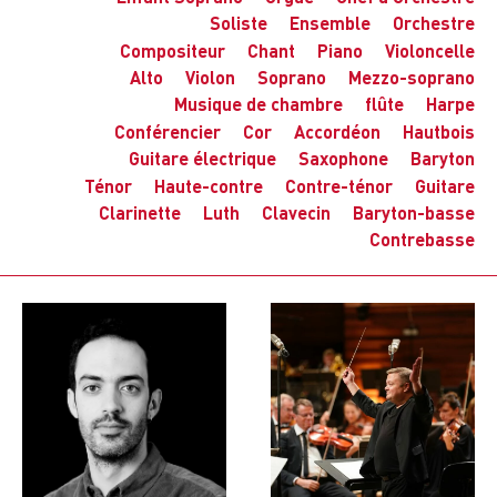
Soliste
Ensemble
Orchestre
Compositeur
Chant
Piano
Violoncelle
Alto
Violon
Soprano
Mezzo-soprano
Musique de chambre
flûte
Harpe
Conférencier
Cor
Accordéon
Hautbois
Guitare électrique
Saxophone
Baryton
Ténor
Haute-contre
Contre-ténor
Guitare
Clarinette
Luth
Clavecin
Baryton-basse
Contrebasse