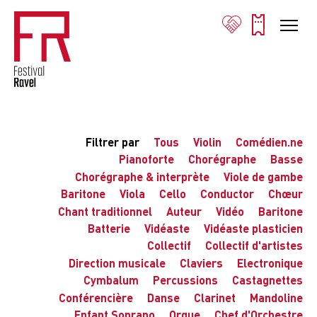
Filtrer par
Tous
Violin
Comédien.ne
Pianoforte
Chorégraphe
Basse
Chorégraphe & interprète
Viole de gambe
Baritone
Viola
Cello
Conductor
Chœur
Chant traditionnel
Auteur
Vidéo
Baritone
Batterie
Vidéaste
Vidéaste plasticien
Collectif
Collectif d'artistes
Direction musicale
Claviers
Electronique
Cymbalum
Percussions
Castagnettes
Conférencière
Danse
Clarinet
Mandoline
Enfant Soprano
Orgue
Chef d'Orchestre