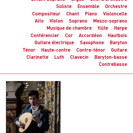
Soliste
Ensemble
Orchestre
Compositeur
Chant
Piano
Violoncelle
Alto
Violon
Soprano
Mezzo-soprano
Musique de chambre
flûte
Harpe
Conférencier
Cor
Accordéon
Hautbois
Guitare électrique
Saxophone
Baryton
Ténor
Haute-contre
Contre-ténor
Guitare
Clarinette
Luth
Clavecin
Baryton-basse
Contrebasse