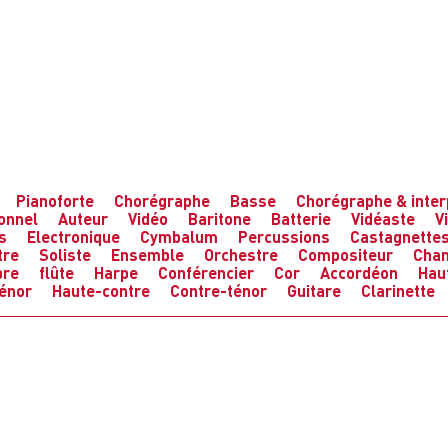
Pianoforte
Chorégraphe
Basse
Chorégraphe & inter
ionnel
Auteur
Vidéo
Baritone
Batterie
Vidéaste
V
s
Electronique
Cymbalum
Percussions
Castagnette
tre
Soliste
Ensemble
Orchestre
Compositeur
Chan
bre
flûte
Harpe
Conférencier
Cor
Accordéon
Hau
énor
Haute-contre
Contre-ténor
Guitare
Clarinette