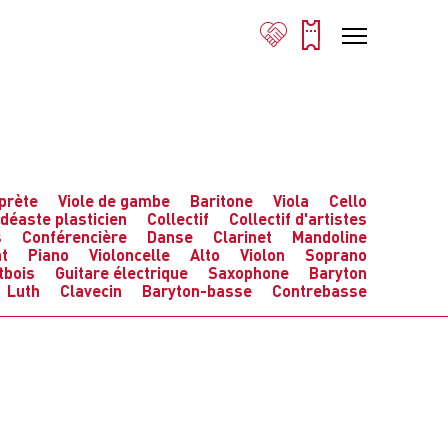
prète
Viole de gambe
Baritone
Viola
Cello
idéaste plasticien
Collectif
Collectif d'artistes
s
Conférencière
Danse
Clarinet
Mandoline
t
Piano
Violoncelle
Alto
Violon
Soprano
tbois
Guitare électrique
Saxophone
Baryton
Luth
Clavecin
Baryton-basse
Contrebasse