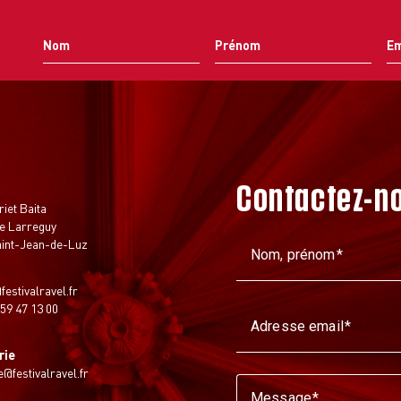
Contactez-n
t
riet Baita
e Larreguy
aint-Jean-de-Luz
Nom, prénom
festivalravel.fr
 59 47 13 00
Adresse email
rie
ie@festivalravel.fr
Message