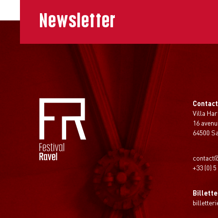
Newsletter
Contac
Villa Har
16 avenu
64500 S
contact@
+33 (0) 5
Billette
billetter