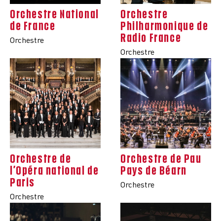
Orchestre National
Orchestre
de France
Philharmonique de
Radio France
Orchestre
Orchestre
Orchestre de
Orchestre de Pau
l’Opéra national de
Pays de Béarn
Paris
Orchestre
Orchestre