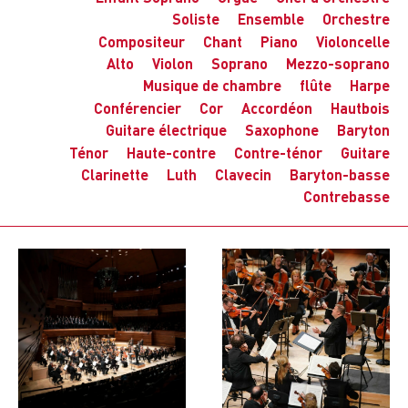
Soliste
Ensemble
Orchestre
Compositeur
Chant
Piano
Violoncelle
Alto
Violon
Soprano
Mezzo-soprano
Musique de chambre
flûte
Harpe
Conférencier
Cor
Accordéon
Hautbois
Guitare électrique
Saxophone
Baryton
Ténor
Haute-contre
Contre-ténor
Guitare
Clarinette
Luth
Clavecin
Baryton-basse
Contrebasse