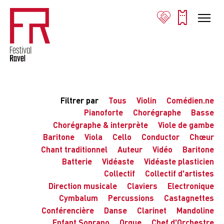
Filtrer par
Tous
Violin
Comédien.ne
Pianoforte
Chorégraphe
Basse
Chorégraphe & interprète
Viole de gambe
Baritone
Viola
Cello
Conductor
Chœur
Chant traditionnel
Auteur
Vidéo
Baritone
Batterie
Vidéaste
Vidéaste plasticien
Collectif
Collectif d'artistes
Direction musicale
Claviers
Electronique
Cymbalum
Percussions
Castagnettes
Conférencière
Danse
Clarinet
Mandoline
Enfant Soprano
Orgue
Chef d'Orchestre