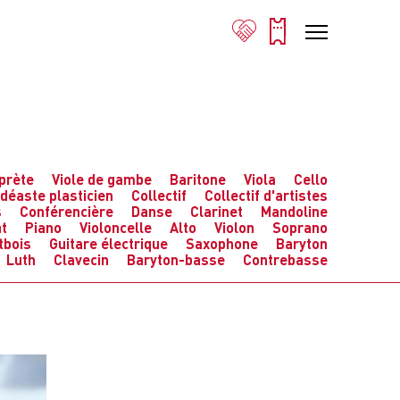
prète
Viole de gambe
Baritone
Viola
Cello
idéaste plasticien
Collectif
Collectif d'artistes
s
Conférencière
Danse
Clarinet
Mandoline
t
Piano
Violoncelle
Alto
Violon
Soprano
tbois
Guitare électrique
Saxophone
Baryton
Luth
Clavecin
Baryton-basse
Contrebasse