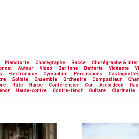
Pianoforte
Chorégraphe
Basse
Chorégraphe & inter
ionnel
Auteur
Vidéo
Baritone
Batterie
Vidéaste
V
s
Electronique
Cymbalum
Percussions
Castagnette
tre
Soliste
Ensemble
Orchestre
Compositeur
Chan
bre
flûte
Harpe
Conférencier
Cor
Accordéon
Hau
énor
Haute-contre
Contre-ténor
Guitare
Clarinette