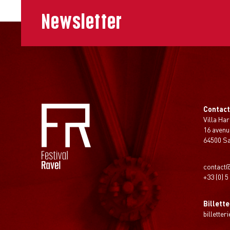
Newsletter
Contac
Villa Har
16 avenu
64500 S
contact@
+33 (0) 5
Billette
billetter