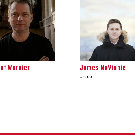
nt Warnier
James McVinnie
Orgue