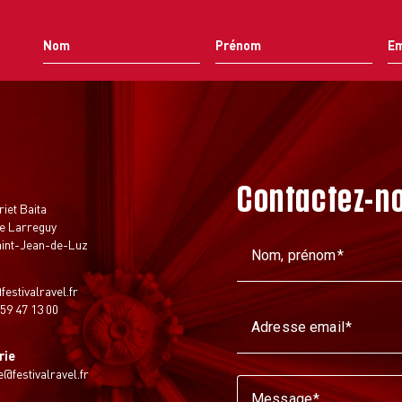
Contactez-n
t
riet Baita
e Larreguy
aint-Jean-de-Luz
Nom, prénom
festivalravel.fr
 59 47 13 00
Adresse email
rie
ie@festivalravel.fr
Message