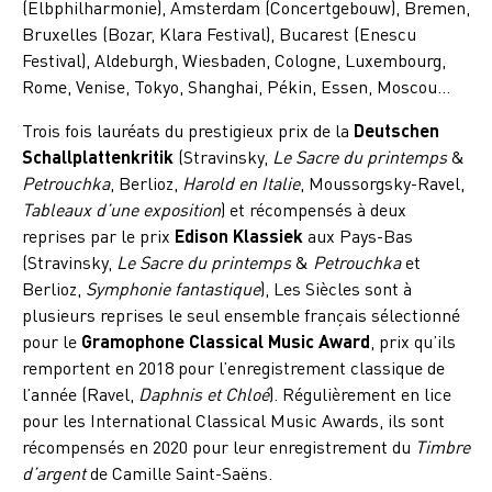
(Elbphilharmonie), Amsterdam (Concertgebouw), Bremen,
Bruxelles (Bozar, Klara Festival), Bucarest (Enescu
Festival), Aldeburgh, Wiesbaden, Cologne, Luxembourg,
Rome, Venise, Tokyo, Shanghai, Pékin, Essen, Moscou…
Trois fois lauréats du prestigieux prix de la
Deutschen
Schallplattenkritik
(Stravinsky,
Le Sacre du printemps
&
Petrouchka
, Berlioz,
Harold en Italie
, Moussorgsky-Ravel,
Tableaux d’une exposition
) et récompensés à deux
reprises par le prix
Edison Klassiek
aux Pays-Bas
(Stravinsky,
Le Sacre du printemps
&
Petrouchka
et
Berlioz,
Symphonie fantastique
), Les Siècles sont à
plusieurs reprises le seul ensemble français sélectionné
pour le
Gramophone Classical Music Award
, prix qu’ils
remportent en 2018 pour l’enregistrement classique de
l’année (Ravel,
Daphnis et Chloé
). Régulièrement en lice
pour les International Classical Music Awards, ils sont
récompensés en 2020 pour leur enregistrement du
Timbre
d’argent
de Camille Saint-Saëns.