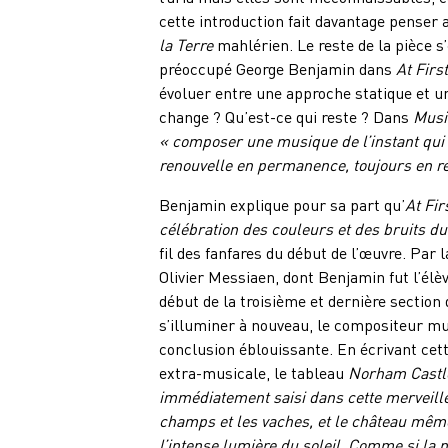
cette introduction fait davantage penser 
la Terre
mahlérien. Le reste de la pièce s
préoccupé George Benjamin dans
At Firs
évoluer entre une approche statique et u
change ? Qu’est-ce qui reste ? Dans
Musi
« composer une musique de l’instant qui
renouvelle en permanence, toujours en r
Benjamin explique pour sa part qu’
At Fir
célébration des couleurs et des bruits du 
fil des fanfares du début de l’œuvre. Par 
Olivier Messiaen, dont Benjamin fut l’élè
début de la troisième et dernière section
s’illuminer à nouveau, le compositeur mul
conclusion éblouissante. En écrivant cett
extra-musicale, le tableau
Norham Castle
immédiatement saisi dans cette merveille
champs et les vaches, et le château mêm
l’intense lumière du soleil. Comme si la 