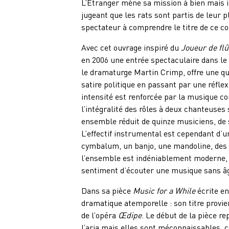
L’Étranger mène sa mission à bien mais il
jugeant que les rats sont partis de leur 
spectateur à comprendre le titre de ce co
Avec cet ouvrage inspiré du
Joueur de fl
en 2006 une entrée spectaculaire dans le 
le dramaturge Martin Crimp, offre une quan
satire politique en passant par une réflex
intensité est renforcée par la musique co
l’intégralité des rôles à deux chanteuses
ensemble réduit de quinze musiciens, de s
L’effectif instrumental est cependant d’
cymbalum, un banjo, une mandoline, des c
l’ensemble est indéniablement moderne, 
sentiment d’écouter une musique sans âge
Dans sa pièce
Music for a While
écrite en
dramatique atemporelle : son titre provie
de l’opéra
Œdipe
. Le début de la pièce r
l’aria mais elles sont méconnaissables, 