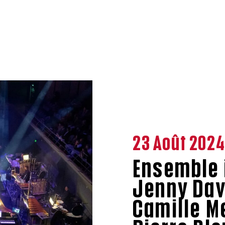
23 Août 202
Ensemble 
Jenny Dav
Camille Me