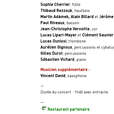
Sophie Cherrier
, flûte
Thibaud Rezzouk
, hautbois
Martin Adámek, Alain Billard
et
Jérôme
Paul Riveaux
, basson
Jean-Christophe Vervoitte
, cor
Lucas Lipari-Mayer
et
Clément Saunier
Lucas Ounissi
, trombone
Aurélien Gignoux
, percussions et cybal
Gilles Durot
, percussions
Sébastien Vichard
, piano
Musicien supplémentaire :
Vincent David
, saxophone
—
Durée du concert : 1h40 avec entracte.
—
Restaurant partenaire
: