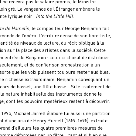
 ne recevra pas le salaire promis, le Ministre
plein gré. La vengeance de l’Étranger amènera le
nte lyrique noir :
Into the Little Hill
.
ûte de Hamelin
, le compositeur George Benjamin fait
monde de l’opéra. L’écriture dense de son librettiste,
tité de niveaux de lecture, du récit biblique à la
ion sur la place des artistes dans la société. Cette
ncentrée de Benjamin : celui-ci choisit de distribuer
 seulement, et de confier son orchestration à un
orte que les voix puissent toujours rester audibles.
une richesse extraordinaire, Benjamin convoquant un
ors de basset, une flûte basse… Si le traitement de
la nature inhabituelle des instruments donne le
, dont les pouvoirs mystérieux restent à découvrir.
 1995, Michael Jarrell élabore lui aussi une partition
nt d’une aria de Henry Purcell (1659-1695), extraite
eprend d’ailleurs les quatre premières mesures de
comme déformées par un filtre… tant et si bien que