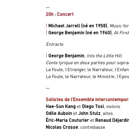
—
20h : Concert
|
Michael Jarrell (né en 1958)
,
Music for
|
George Benjamin (né en 1960)
,
At First
Entracte
|
George Benjamin
,
Into the Little Hill
Conte lyrique en deux parties pour sopra
La Foule, l’Etranger, le Narrateur, l’Enfa
La Foule, le Narrateur, le Ministre, l’Ep
—
Solistes de l’Ensemble intercontempora
Hae-Sun Kang
et
Diego Tosi
, violons
Odile Auboin
et
John Stulz
, altos
Éric-Maria Couturier
et
Renaud Déjardi
Nicolas Crosse
, contrebasse