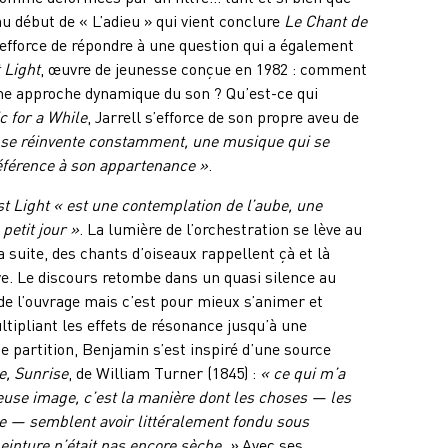
au début de « L’adieu » qui vient conclure
Le Chant de
’efforce de répondre à une question qui a également
t Light
, œuvre de jeunesse conçue en 1982
: comment
ne approche dynamique du son ? Qu’est-ce qui
c for a While
, Jarrell s’efforce de son propre aveu de
 se réinvente constamment, une musique qui se
éférence à son appartenance »
.
st Light
« est une contemplation de l’aube, une
petit jour »
. La lumière de l’orchestration se lève au
la suite, des chants d’oiseaux rappellent çà et là
ve. Le discours retombe dans un quasi silence au
 de l’ouvrage mais c’est pour mieux s’animer et
tipliant les effets de résonance jusqu’à une
e partition, Benjamin s’est inspiré d’une source
, Sunrise
, de William Turner (1845) :
« ce qui m’a
use image, c’est la manière dont les choses — les
e — semblent avoir littéralement fondu sous
peinture n’était pas encore sèche. »
Avec ses