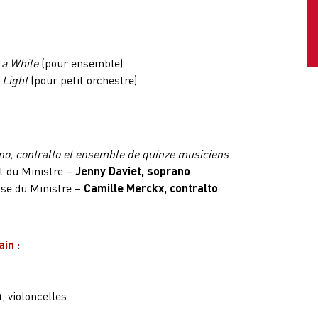
 a While
(pour ensemble)
 Light
(pour petit orchestre)
no, contralto et ensemble de quinze musiciens
nt du Ministre –
Jenny Daviet, soprano
ouse du Ministre –
Camille Merckx, contralto
in :
n
, violoncelles