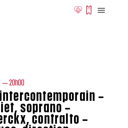
4
— 20h00
intercontemporain –
iet, soprano –
rckx, contralto –