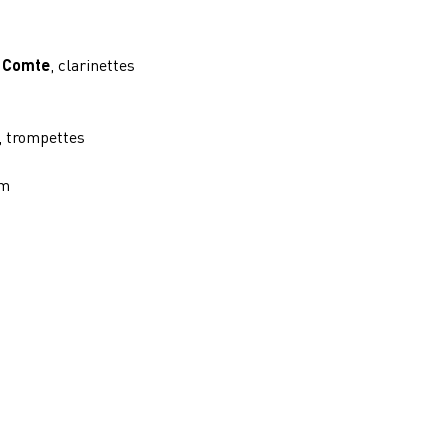
 Comte
, clarinettes
, trompettes
um