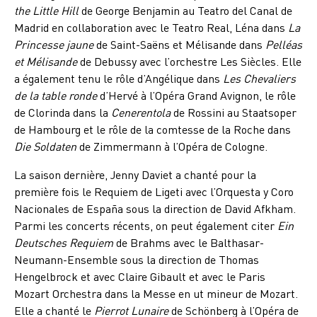
the Little Hill
de George Benjamin au Teatro del Canal de
Madrid en collaboration avec le Teatro Real, Léna dans
La
Princesse jaune
de Saint-Saëns et Mélisande dans
Pelléas
et Mélisande
de Debussy avec l’orchestre Les Siècles. Elle
a également tenu le rôle d’Angélique dans
Les Chevaliers
de la table ronde
d’Hervé à l’Opéra Grand Avignon, le rôle
de Clorinda dans la
Cenerentola
de Rossini au Staatsoper
de Hambourg et le rôle de la comtesse de la Roche dans
Die Soldaten
de Zimmermann à l’Opéra de Cologne.
La saison dernière, Jenny Daviet a chanté pour la
première fois le Requiem de Ligeti avec l’Orquesta y Coro
Nacionales de España sous la direction de David Afkham.
Parmi les concerts récents, on peut également citer
Ein
Deutsches Requiem
de Brahms avec le Balthasar-
Neumann-Ensemble sous la direction de Thomas
Hengelbrock et avec Claire Gibault et avec le Paris
Mozart Orchestra dans la Messe en ut mineur de Mozart.
Elle a chanté le
Pierrot Lunaire
de Schönberg à l’Opéra de