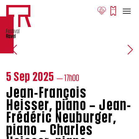
Charles Heisser © Lyodoh Kaneko
Jean-François Heisser © Thomas Chapuzot
Jean-Frédéric Neuburger © Carole Bellaiche
Charles Heisser © Lyodoh Kaneko
Jean-François Heisser © Thomas Chapuzot
5 Sep 2025
— 17h00
Jean-François
Heisser, piano – Jean-
Frédéric Neuburger,
piano – Charles