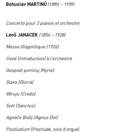
Bohuslav MARTINŮ
(1890 – 1959)
Concerto pour 2 pianos et orchestre
Leoš JANACEK
(1854 – 1928)
Messe Glagolitique (1926)
Úvod (Introduction)
à l’orchestre
Gospodi pomiluj (Kyrie)
Slava (Gloria)
Věruju (Credo)
Svet (Sanctus)
Agneče Božij (Agnus Dei)
Postludium
(Postlude, solo d’orgue)