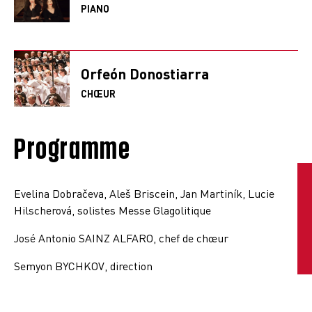
PIANO
Orfeón Donostiarra
CHŒUR
Programme
Evelina Dobračeva, Aleš Briscein, Jan Martiník, Lucie
Hilscherová, solistes Messe Glagolitique
José Antonio SAINZ ALFARO, chef de chœur
Semyon BYCHKOV, direction