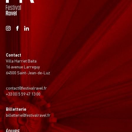
Contact
Villa Harriet Baita
16 avenue Larreguy
64500 Saint-Jean-de-Luz
contact@festivalravel.fr
+33 (0) 5 59 47 13 00
Billetterie
billetterie@festivalravel.fr
ÉQUIPE