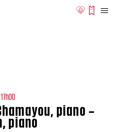
17h00
Chamayou, piano –
m, piano