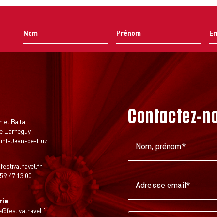
Contactez-n
t
riet Baita
e Larreguy
aint-Jean-de-Luz
Nom, prénom
festivalravel.fr
 59 47 13 00
Adresse email
rie
ie@festivalravel.fr