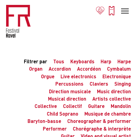
Filtrer par
Tous
Keyboards
Harp
Harpe
Organ
Accordion
Accordéon
Cymbalum
Orgue
Live electronics
Electronique
Percussions
Claviers
Singing
Direction musicale
Music direction
Musical direction
Artists collective
Collective
Collectif
Guitare
Mandolin
Child Soprano
Musique de chambre
Baryton-basse
Choreographer & performer
Performer
Chorégraphe & interprète
Guitar
Video and visual artist