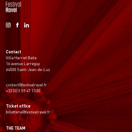
Contact
Villa Harriet Baita
16 avenue Larreguy
64500 Saint-Jean-de-Luz
contact@festivalravel.fr
+33 (0) 5 59 47 13 00
Ticket office
billetterie@festivalravel.fr
THE TEAM