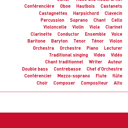
Conférencière
Oboe
Hautbois
Castanets
Castagnettes
Harpsichord
Clavecin
Percussion
Soprano
Chant
Cello
Violoncelle
Violin
Viola
Clarinet
Clarinette
Conductor
Ensemble
Voice
Baritone
Baryton
Tenor
Ténor
Violon
Orchestra
Orchestre
Piano
Lecturer
Traditional singing
Video
Vidéo
Chant traditionnel
Writer
Auteur
Double bass
Contrebasse
Chef d’Orchestre
Conférencier
Mezzo-soprano
Flute
flûte
Choir
Composer
Compositeur
Alto