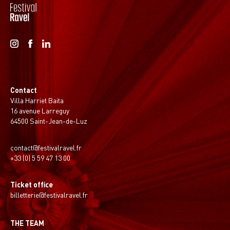
Contact
Villa Harriet Baita
16 avenue Larreguy
64500 Saint-Jean-de-Luz
contact@festivalravel.fr
+33 (0) 5 59 47 13 00
Ticket office
billetterie@festivalravel.fr
THE TEAM