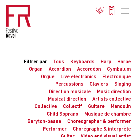
Filtrer par
Tous
Keyboards
Harp
Harpe
Organ
Accordion
Accordéon
Cymbalum
Orgue
Live electronics
Electronique
Percussions
Claviers
Singing
Direction musicale
Music direction
Musical direction
Artists collective
Collective
Collectif
Guitare
Mandolin
Child Soprano
Musique de chambre
Baryton-basse
Choreographer & performer
Performer
Chorégraphe & interprète
Guitar
Video and visual artist