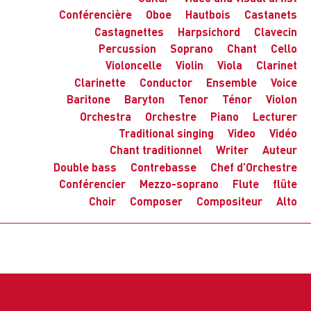
Conférencière
Oboe
Hautbois
Castanets
Castagnettes
Harpsichord
Clavecin
Percussion
Soprano
Chant
Cello
Violoncelle
Violin
Viola
Clarinet
Clarinette
Conductor
Ensemble
Voice
Baritone
Baryton
Tenor
Ténor
Violon
Orchestra
Orchestre
Piano
Lecturer
Traditional singing
Video
Vidéo
Chant traditionnel
Writer
Auteur
Double bass
Contrebasse
Chef d’Orchestre
Conférencier
Mezzo-soprano
Flute
flûte
Choir
Composer
Compositeur
Alto