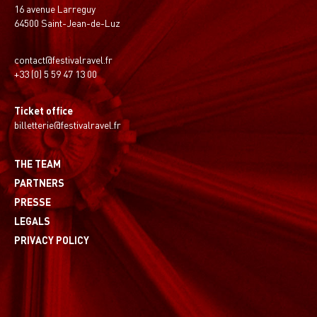
16 avenue Larreguy
64500 Saint-Jean-de-Luz
contact@festivalravel.fr
+33 (0) 5 59 47 13 00
Ticket office
billetterie@festivalravel.fr
THE TEAM
PARTNERS
PRESSE
LEGALS
PRIVACY POLICY