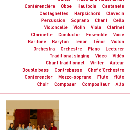
Conférencière
Oboe
Hautbois
Castanets
Castagnettes
Harpsichord
Clavecin
Percussion
Soprano
Chant
Cello
Violoncelle
Violin
Viola
Clarinet
Clarinette
Conductor
Ensemble
Voice
Baritone
Baryton
Tenor
Ténor
Violon
Orchestra
Orchestre
Piano
Lecturer
Traditional singing
Video
Vidéo
Chant traditionnel
Writer
Auteur
Double bass
Contrebasse
Chef d’Orchestre
Conférencier
Mezzo-soprano
Flute
flûte
Choir
Composer
Compositeur
Alto