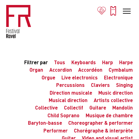
Filtrer par
Tous
Keyboards
Harp
Harpe
Organ
Accordion
Accordéon
Cymbalum
Orgue
Live electronics
Electronique
Percussions
Claviers
Singing
Direction musicale
Music direction
Musical direction
Artists collective
Collective
Collectif
Guitare
Mandolin
Child Soprano
Musique de chambre
Baryton-basse
Choreographer & performer
Performer
Chorégraphe & interprète
Guitar
Video and visual artist