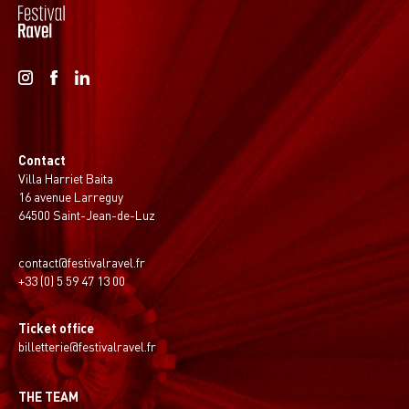
Contact
Villa Harriet Baita
16 avenue Larreguy
64500 Saint-Jean-de-Luz
contact@festivalravel.fr
+33 (0) 5 59 47 13 00
Ticket office
billetterie@festivalravel.fr
THE TEAM