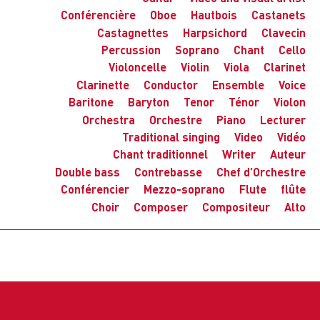
Conférencière
Oboe
Hautbois
Castanets
Castagnettes
Harpsichord
Clavecin
Percussion
Soprano
Chant
Cello
Violoncelle
Violin
Viola
Clarinet
Clarinette
Conductor
Ensemble
Voice
Baritone
Baryton
Tenor
Ténor
Violon
Orchestra
Orchestre
Piano
Lecturer
Traditional singing
Video
Vidéo
Chant traditionnel
Writer
Auteur
Double bass
Contrebasse
Chef d’Orchestre
Conférencier
Mezzo-soprano
Flute
flûte
Choir
Composer
Compositeur
Alto