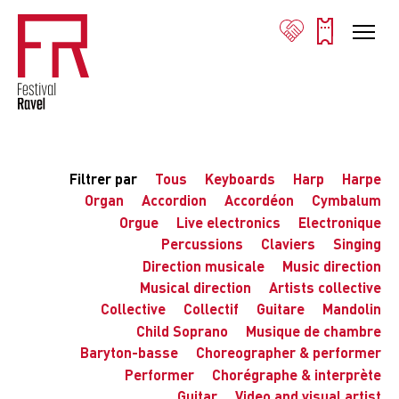
Filtrer par
Tous
Keyboards
Harp
Harpe
Organ
Accordion
Accordéon
Cymbalum
Orgue
Live electronics
Electronique
Percussions
Claviers
Singing
Direction musicale
Music direction
Musical direction
Artists collective
Collective
Collectif
Guitare
Mandolin
Child Soprano
Musique de chambre
Baryton-basse
Choreographer & performer
Performer
Chorégraphe & interprète
Guitar
Video and visual artist