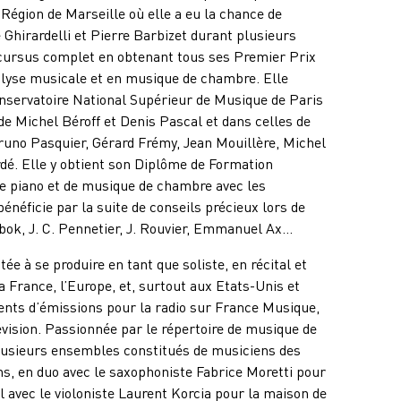
Région de Marseille où elle a eu la chance de
 Ghirardelli et Pierre Barbizet durant plusieurs
cursus complet en obtenant tous ses Premier Prix
alyse musicale et en musique de chambre. Elle
nservatoire National Supérieur de Musique de Paris
de Michel Béroff et Denis Pascal et dans celles de
uno Pasquier, Gérard Frémy, Jean Mouillère, Michel
dé. Elle y obtient son Diplôme de Formation
de piano et de musique de chambre avec les
 bénéficie par la suite de conseils précieux lors de
bok, J. C. Pennetier, J. Rouvier, Emmanuel Ax…
tée à se produire en tant que soliste, en récital et
la France, l’Europe, et, surtout aux Etats-Unis et
ents d’émissions pour la radio sur France Musique,
évision. Passionnée par le répertoire de musique de
lusieurs ensembles constitués de musiciens des
ns, en duo avec le saxophoniste Fabrice Moretti pour
 avec le violoniste Laurent Korcia pour la maison de