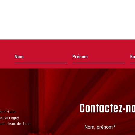
Contactez-n
t
riet Baita
e Larreguy
aint-Jean-de-Luz
Nom, prénom