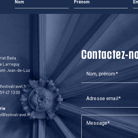
Contactez-n
t
riet Baita
e Larreguy
aint-Jean-de-Luz
Nom, prénom
festivalravel.fr
 59 47 13 00
Adresse email
rie
ie@festivalravel.fr
Message