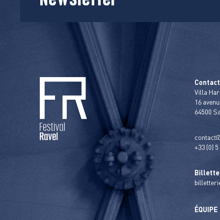
Contac
Villa Har
16 avenu
64500 S
contact@
+33 (0) 5
Billette
billetter
ÉQUIPE