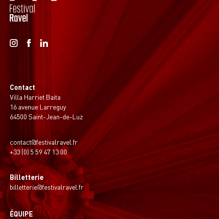
Contact
Villa Harriet Baita
16 avenue Larreguy
64500 Saint-Jean-de-Luz
contact@festivalravel.fr
+33 (0) 5 59 47 13 00
Billetterie
billetterie@festivalravel.fr
ÉQUIPE