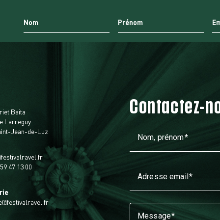
Contactez-n
t
riet Baita
e Larreguy
aint-Jean-de-Luz
Nom, prénom
festivalravel.fr
 59 47 13 00
Adresse email
rie
ie@festivalravel.fr
Message