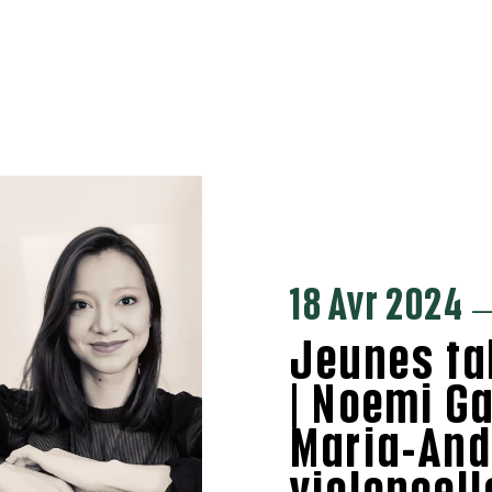
18 Avr 2024
—
Jeunes ta
| Noemi Ga
Maria-And
violoncell