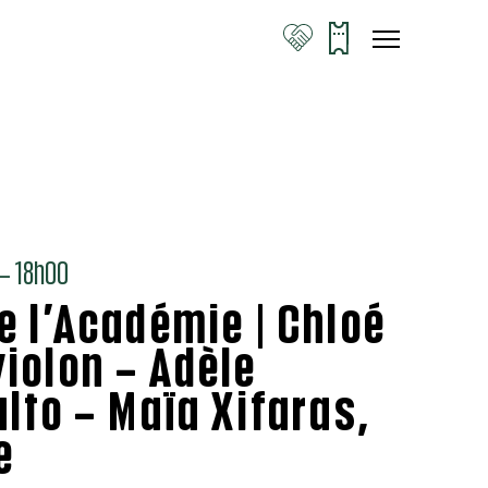
 18h00
e l’Académie | Chloé
iolon – Adèle
alto – Maïa Xifaras,
e