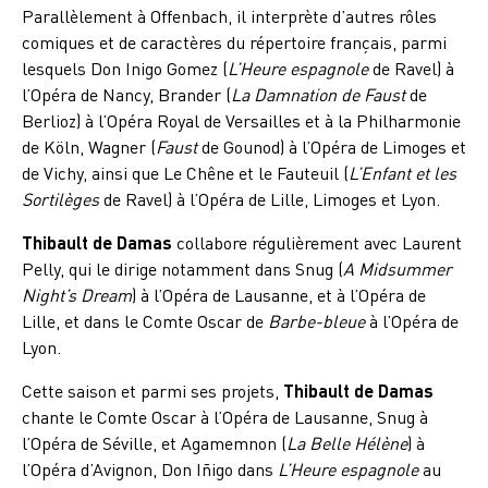
Parallèlement à Offenbach, il interprète d’autres rôles
comiques et de caractères du répertoire français, parmi
lesquels Don Inigo Gomez (
L’Heure espagnole
de Ravel) à
l’Opéra de Nancy, Brander (
La Damnation de Faust
de
Berlioz) à l’Opéra Royal de Versailles et à la Philharmonie
de Köln, Wagner (
Faust
de Gounod) à l’Opéra de Limoges et
de Vichy, ainsi que Le Chêne et le Fauteuil (
L’Enfant et les
Sortilèges
de Ravel) à l’Opéra de Lille, Limoges et Lyon.
Thibault de Damas
collabore régulièrement avec Laurent
Pelly, qui le dirige notamment dans Snug (
A Midsummer
Night’s Dream
) à l’Opéra de Lausanne, et à l’Opéra de
Lille, et dans le Comte Oscar de
Barbe-bleue
à l’Opéra de
Lyon.
Cette saison et parmi ses projets,
Thibault de Damas
chante le Comte Oscar à l’Opéra de Lausanne, Snug à
l’Opéra de Séville, et Agamemnon (
La Belle Hélène
) à
l’Opéra d’Avignon, Don Iñigo dans
L’Heure espagnole
au