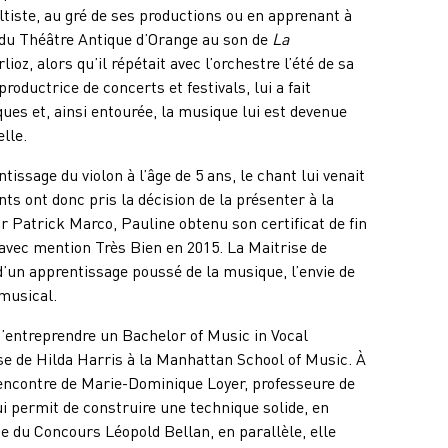
tiste, au gré de ses productions ou en apprenant à
du Théâtre Antique d’Orange au son de
La
lioz, alors qu’il répétait avec l’orchestre l’été de sa
oductrice de concerts et festivals, lui a fait
ues et, ainsi entourée, la musique lui est devenue
lle.
ssage du violon à l’âge de 5 ans, le chant lui venait
ts ont donc pris la décision de la présenter à la
ar Patrick Marco, Pauline obtenu son certificat de fin
avec mention Très Bien en 2015. La Maitrise de
s d’un apprentissage poussé de la musique, l’envie de
 musical.
n d’entreprendre un Bachelor of Music in Vocal
e de Hilda Harris à la Manhattan School of Music. À
 rencontre de Marie-Dominique Loyer, professeure de
ui permit de construire une technique solide, en
ste du Concours Léopold Bellan, en parallèle, elle