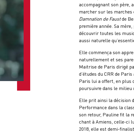
accompagnant son père, al
marcher sur les marches 
Damnation de Faust
de Ber
première année. Sa mère, pr
découvrir toutes les musiq
aussi naturelle qu’essentie
Elle commença son apprenti
naturellement et ses paren
Maitrise de Paris dirigé p
d’études du CRR de Paris 
Paris lui a offert, en plu
poursuivre dans le milieu
Elle prit ainsi la décisio
Performance dans la class
son retour, Pauline fit la
chant à Amiens, celle-ci l
2018, elle est demi-finali