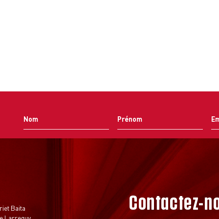
Contactez-n
t
riet Baita
e Larreguy