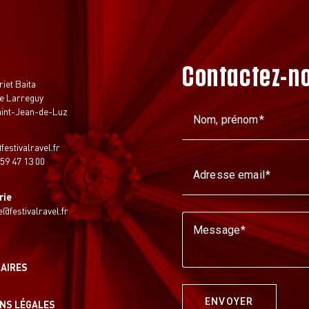
Contactez-n
t
riet Baita
e Larreguy
aint-Jean-de-Luz
Nom, prénom
festivalravel.fr
 59 47 13 00
Adresse email
rie
ie@festivalravel.fr
Message
AIRES
E
ENVOYER
NS LÉGALES