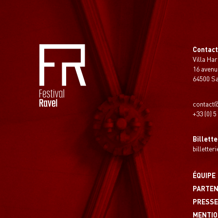
Contac
Villa Har
16 avenu
64500 S
contact@
+33 (0) 5
Billette
billetter
ÉQUIPE
PARTEN
PRESS
MENTIO