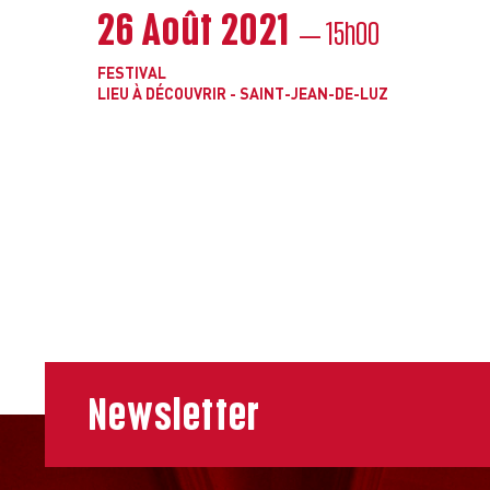
26 Août 2021
— 15h00
FESTIVAL
LIEU À DÉCOUVRIR - SAINT-JEAN-DE-LUZ
Newsletter