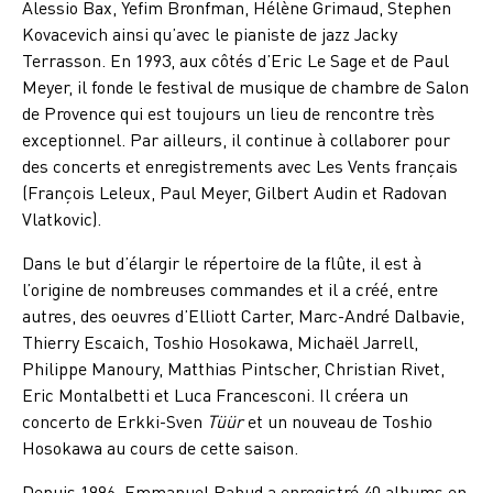
Alessio Bax, Yefim Bronfman, Hélène Grimaud, Stephen
Kovacevich ainsi qu’avec le pianiste de jazz Jacky
Terrasson. En 1993, aux côtés d’Eric Le Sage et de Paul
Meyer, il fonde le festival de musique de chambre de Salon
de Provence qui est toujours un lieu de rencontre très
exceptionnel. Par ailleurs, il continue à collaborer pour
des concerts et enregistrements avec Les Vents français
(François Leleux, Paul Meyer, Gilbert Audin et Radovan
Vlatkovic).
Dans le but d’élargir le répertoire de la flûte, il est à
l’origine de nombreuses commandes et il a créé, entre
autres, des oeuvres d’Elliott Carter, Marc-André Dalbavie,
Thierry Escaich, Toshio Hosokawa, Michaël Jarrell,
Philippe Manoury, Matthias Pintscher, Christian Rivet,
Eric Montalbetti et Luca Francesconi. Il créera un
concerto de Erkki-Sven
Tüür
et un nouveau de Toshio
Hosokawa au cours de cette saison.
Depuis 1996, Emmanuel Pahud a enregistré 40 albums en