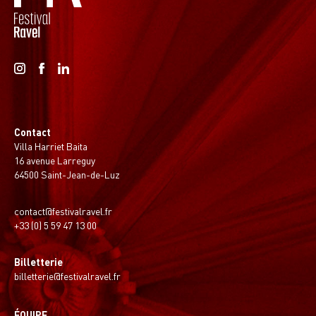
Contact
Villa Harriet Baita
16 avenue Larreguy
64500 Saint-Jean-de-Luz
contact@festivalravel.fr
+33 (0) 5 59 47 13 00
Billetterie
billetterie@festivalravel.fr
ÉQUIPE