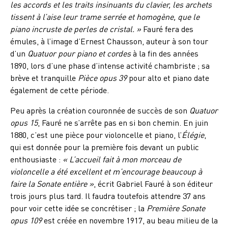
les accords et les traits insinuants du clavier, les archets
tissent à l’aise leur trame serrée et homogène, que le
piano incruste de perles de cristal. »
Fauré fera des
émules, à l’image d’Ernest Chausson, auteur à son tour
d’un
Quatuor pour piano et cordes
à la fin des années
1890, lors d’une phase d’intense activité chambriste ; sa
brève et tranquille
Pièce opus 39
pour alto et piano date
également de cette période.
Peu après la création couronnée de succès de son
Quatuor
opus 15
, Fauré ne s’arrête pas en si bon chemin. En juin
1880, c’est une pièce pour violoncelle et piano, l’
Élégie
,
qui est donnée pour la première fois devant un public
enthousiaste :
« L’accueil fait à mon morceau de
violoncelle a été excellent et m’encourage beaucoup à
faire la Sonate entière »
, écrit Gabriel Fauré à son éditeur
trois jours plus tard. Il faudra toutefois attendre 37 ans
pour voir cette idée se concrétiser ; la
Première Sonate
opus 109
est créée en novembre 1917, au beau milieu de la