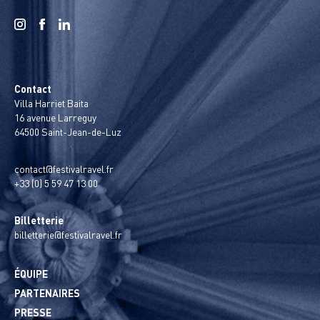
Contact
Villa Harriet Baita
16 avenue Larreguy
64500 Saint-Jean-de-Luz
contact@festivalravel.fr
+33 (0) 5 59 47 13 00
Billetterie
billetterie@festivalravel.fr
ÉQUIPE
PARTENAIRES
PRESSE