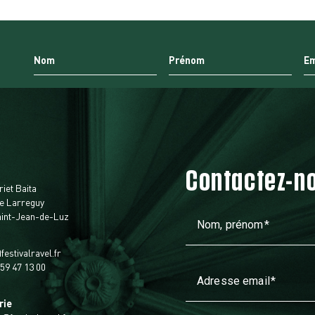
Contactez-n
t
riet Baita
e Larreguy
aint-Jean-de-Luz
Nom, prénom
festivalravel.fr
 59 47 13 00
Adresse email
rie