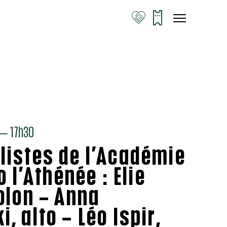
— 17h30
listes de l’Académie
o l’Athénée : Elie
olon – Anna
, alto – Léo Ispir,