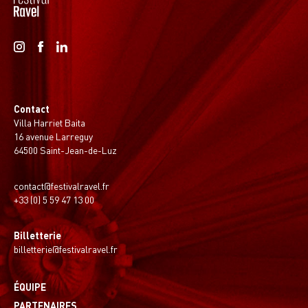
Contact
Villa Harriet Baita
16 avenue Larreguy
64500 Saint-Jean-de-Luz
contact@festivalravel.fr
+33 (0) 5 59 47 13 00
Billetterie
billetterie@festivalravel.fr
ÉQUIPE
PARTENAIRES